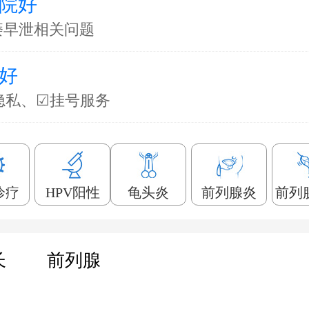
院好
痿早泄相关问题
好
隐私、☑挂号服务
诊疗
HPV阳性
龟头炎
前列腺炎
前列
长
前列腺