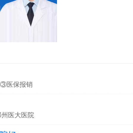
询③医保报销
郑州医大医院