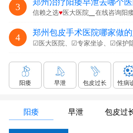
郑州治疗阳痿早泄去哪个医
3
信赖之选
♥
医大医院▁在线咨询阳
郑州包皮手术医院哪家做的
4
☑医大医院、☑专家坐诊、☑保护
阳痿
早泄
包皮过长
性病
阳痿
早泄
包皮过