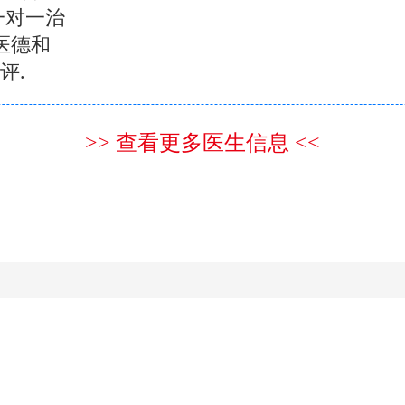
一对一治
医德和
评.
>> 查看更多医生信息 <<