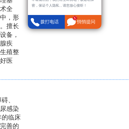
理基
密，保证个人隐私，请您放心接听！
术全
中，形
拨打电话
悄悄提问
。擅长
设备，
腺疾
、生殖整
好医
障碍、
泌尿感染
年的临床
完善的