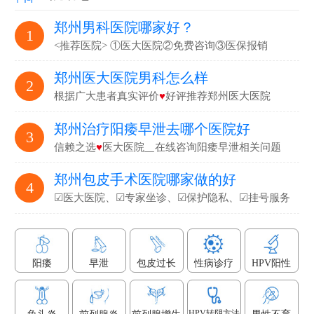
郑州男科医院哪家好？
1
<推荐医院> ①医大医院②免费咨询③医保报销
郑州医大医院男科怎么样
2
根据广大患者真实评价
♥
好评推荐郑州医大医院
郑州治疗阳痿早泄去哪个医院好
3
信赖之选
♥
医大医院▁在线咨询阳痿早泄相关问题
郑州包皮手术医院哪家做的好
4
☑医大医院、☑专家坐诊、☑保护隐私、☑挂号服务
阳痿
早泄
包皮过长
性病诊疗
HPV阳性
HPV转阴方法