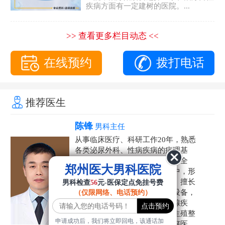
疾病方面有一定建树的医院。...
>> 查看更多栏目动态 <<
在线预约
拨打电话
推荐医生
陈锋
男科主任
从事临床医疗、科研工作20年，熟悉
各类泌尿外科、性病疾病的病理基
础，诊断治疗和临床操作，技术全
郑州医大男科医院
面。在男科疾病的诊断和诊疗中，形
成了一套独具特色的诊疗方案。擅长
男科检查
56
元-医保定点免挂号费
运用国内外先进的医学技术和设备，
（仅限网络、电话预约）
科学诊疗各类阳痿早泄、前列腺疾
病、射精障碍、性病、HPV、生殖整
申请成功后，我们将立即回电，该通话加
形等疾病，是患者非常信赖的好医