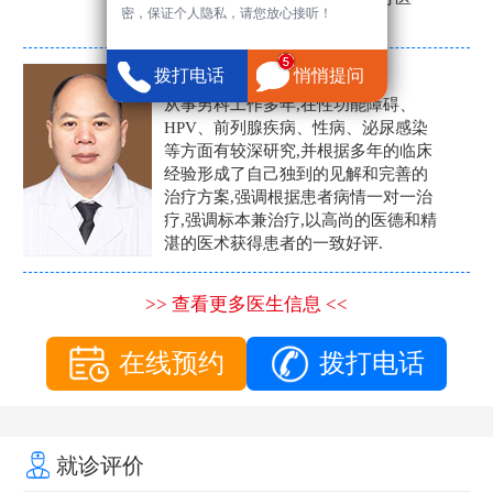
密，保证个人隐私，请您放心接听！
生。
张营富
拨打电话
悄悄提问
男科主任
从事男科工作多年,在性功能障碍、
HPV、前列腺疾病、性病、泌尿感染
等方面有较深研究,并根据多年的临床
经验形成了自己独到的见解和完善的
治疗方案,强调根据患者病情一对一治
疗,强调标本兼治疗,以高尚的医德和精
湛的医术获得患者的一致好评.
>> 查看更多医生信息 <<
在线预约
拨打电话
就诊评价